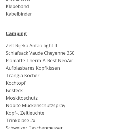
Klebeband
Kabelbinder
Camping
Zelt Rijeka Antao light II
Schlafsack Vaude Cheyenne 350
Isomatte Therm-A-Rest NeoAir
Aufblasbares Kopfkissen
Trangia Kocher
Kochtopf
Besteck
Moskitoschutz
Nobite Mückenschutzspray
Kopf-, Zeltleuchte
Trinkblase 2x
Schweizer Taschenmesser