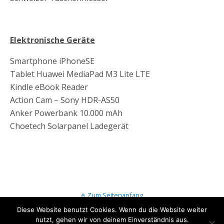
Elektronische Geräte
Smartphone iPhoneSE
Tablet Huawei MediaPad M3 Lite LTE
Kindle eBook Reader
Action Cam – Sony HDR-AS50
Anker Powerbank 10.000 mAh
Choetech Solarpanel Ladegerät
Zum Seitenanfang
Diese Website benutzt Cookies. Wenn du die Website weiter
nutzt, gehen wir von deinem Einverständnis aus.
Mobil
Desktop