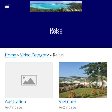
Reise
Home
»
Video Category
»
Reise
Australien
Vietnam
7 videos
2 videos