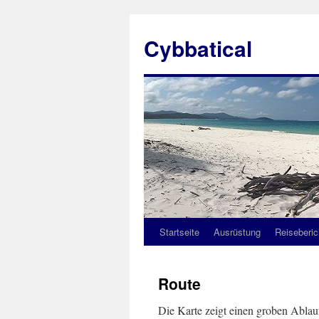
Zum
Inhalt
Cybbatical
springen
Startseite
Ausrüstung
Reiseberic
Route
Die Karte zeigt einen groben Ablauf