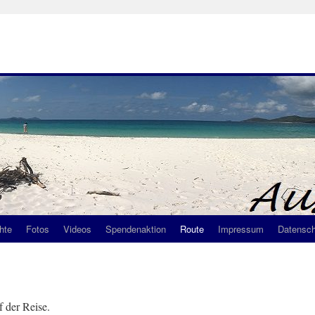
hte
Fotos
Videos
Spendenaktion
Route
Impressum
Datensch
 der Reise.