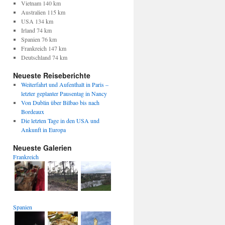
Vietnam 140 km
Australien 115 km
USA 134 km
Irland 74 km
Spanien 76 km
Frankreich 147 km
Deutschland 74 km
Neueste Reiseberichte
Weiterfahrt und Aufenthalt in Paris –
letzter geplanter Pausentag in Nancy
Von Dublin über Bilbao bis nach
Bordeaux
Die letzten Tage in den USA und
Ankunft in Europa
Neueste Galerien
Frankreich
Spanien