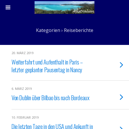
Kategorien ›
Reiseberichte
20. MÄRZ 2019
Weiterfahrt und Aufenthalt in Paris –
letzter geplanter Pausentag in Nancy
6. MÄRZ 2019
Von Dublin über Bilbao bis nach Bordeaux
10. FEBRUAR 2019
Die letzten Tage in den USA und Ankunft in